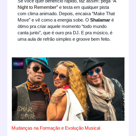
Se você quer benefício rápido, faz assim: pega “
A
Night to Remember
” e testa em qualquer pista
com clima animado. Depois, encaixa “Make That
Move” e vê como a energia sobe. O
Shalamar
é
ótimo pra criar aquele momento “todo mundo
canta junto”, que é ouro pra DJ. E pra músico, é
uma aula de refrão simples e groove bem feito.
Mudanças na Formação e Evolução Musical