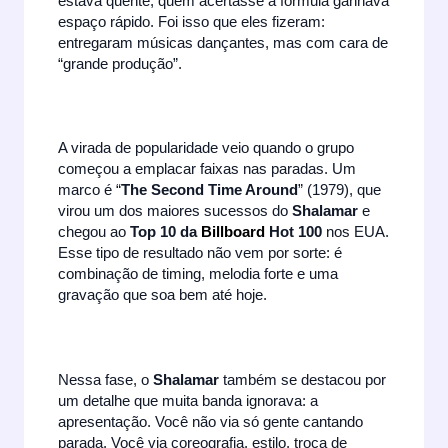
estava quente, quem acertasse a fórmula ganhava
espaço rápido. Foi isso que eles fizeram:
entregaram músicas dançantes, mas com cara de
“grande produção”.
A virada de popularidade veio quando o grupo
começou a emplacar faixas nas paradas. Um
marco é “
The Second Time Around
” (1979), que
virou um dos maiores sucessos do
Shalamar
e
chegou ao
Top 10 da
Billboard
Hot 100
nos EUA.
Esse tipo de resultado não vem por sorte: é
combinação de timing, melodia forte e uma
gravação que soa bem até hoje.
Nessa fase, o
Shalamar
também se destacou por
um detalhe que muita banda ignorava: a
apresentação. Você não via só gente cantando
parada. Você via coreografia, estilo, troca de