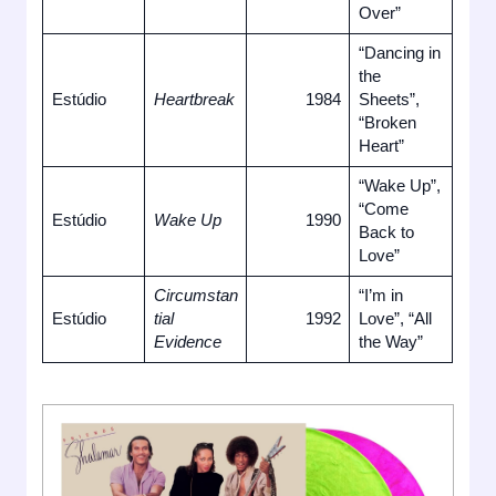
Over”
“Dancing in
the
Estúdio
Heartbreak
1984
Sheets”,
“Broken
Heart”
“Wake Up”,
“Come
Estúdio
Wake Up
1990
Back to
Love”
Circumstan
“I’m in
Estúdio
tial
1992
Love”, “All
Evidence
the Way”