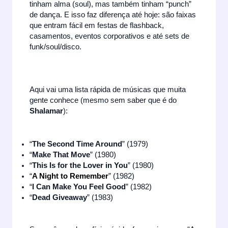
tinham alma (soul), mas também tinham “punch”
de dança. E isso faz diferença até hoje: são faixas
que entram fácil em festas de flashback,
casamentos, eventos corporativos e até sets de
funk/soul/disco.
Aqui vai uma lista rápida de músicas que muita
gente conhece (mesmo sem saber que é do
Shalamar
):
“
The Second Time Around
” (1979)
“
Make That Move
” (1980)
“
This Is for the Lover in You
” (1980)
“
A Night to Remember
” (1982)
“
I Can Make You Feel Good
” (1982)
“
Dead Giveaway
” (1983)