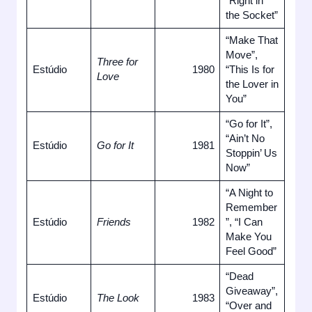
“Right in
the Socket”
“Make That
Move”,
Three for
Estúdio
1980
“This Is for
Love
the Lover in
You”
“Go for It”,
“Ain’t No
Estúdio
Go for It
1981
Stoppin’ Us
Now”
“A Night to
Remember
Estúdio
Friends
1982
”, “I Can
Make You
Feel Good”
“Dead
Giveaway”,
Estúdio
The Look
1983
“Over and