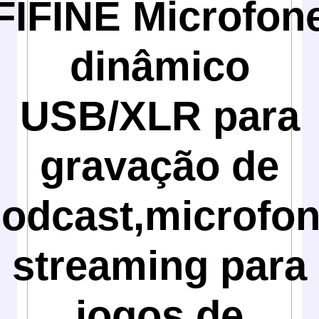
FIFINE Microfon
dinâmico
USB/XLR para
gravação de
odcast,microfo
streaming para
jogos de