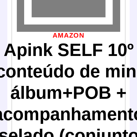
AMAZON
Apink SELF 10º
conteúdo de min
álbum+POB +
acompanhament
selado (conjunt