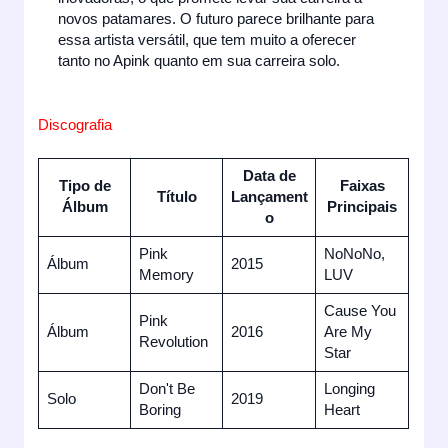
novos patamares. O futuro parece brilhante para
essa artista versátil, que tem muito a oferecer
tanto no Apink quanto em sua carreira solo.
Discografia
Data de
Tipo de
Faixas
Título
Lançament
Álbum
Principais
o
Pink
NoNoNo,
Álbum
2015
Memory
LUV
Cause You
Pink
Álbum
2016
Are My
Revolution
Star
Don't Be
Longing
Solo
2019
Boring
Heart